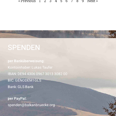
« Previous
1
2
3
4
5
6
7
8
9
Next »
SPENDEN
per Banküberweisung:
Kontoinhaber: Lukas Taufer
IBAN: DE94 4306 0967 3013 3082 00
BIC: GENODEM1GLS
Bank: GLS Bank
per PayPal:
spenden@balkanbruecke.org