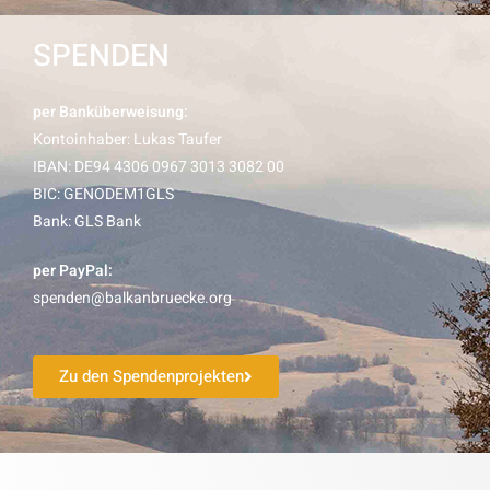
SPENDEN
per Banküberweisung:
Kontoinhaber: Lukas Taufer
IBAN: DE94 4306 0967 3013 3082 00
BIC: GENODEM1GLS
Bank: GLS Bank
per PayPal:
spenden@balkanbruecke.org
Zu den Spendenprojekten