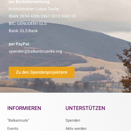
per Banküberweisung:
Kontoinhaber: Lukas Taufer
IBAN: DE94 4306 0967 3013 3082 00
BIC: GENODEM1GLS
Bank: GLS Bank
per PayPal:
spenden@balkanbruecke.org
Zu den Spendenprojekten
INFORMIEREN
UNTERSTÜTZEN
"Balkanroute"
Spenden
Events
Aktiv werden