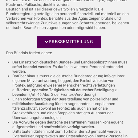
rechtsfreien Raum und ist bei illegalen Zurückweisungen, sogenannten
Push- und Pullbacks, direkt involviert.
Deutschland ist Teil dieser gewaltvollen Grenzpolitik: Die
Bundesregierung beteiligt sich personell, finanziell und materiell an den
Verbrechen von Frontex. Berichte aus der Ägäis
zeigen
brutale und
völkerrechtswidrige Zurückweisungen von Schutzsuchenden, bei denen
deutsche Beamt*innen zugesehen oder mitgewirkt haben.
PRESSEMITTEILUNG
Das Bündnis fordert daher:
Der Einsatz von deutschen Bundes- und Landespolizist*innen muss
sofort beendet werden
. Es darf kein weiteres Personal entsendet
werden
.
Darüber hinaus muss die deutsche Bundesregierung infolge ihrer
eigenen Mitverantwortung Leggeri, den Exekutivdirektor von
Frontex, aufgrund erwiesener Menschenrechtsverletzungen
auffordern,
operative Tätigkeiten mit deutscher Beteiligung
zu
beenden
. (Art. 46 Abs. 2 der Frontex-Verordnung)
Einen
sofortigen Stopp der Bereitstellung von polizeilicher und
militärischer Ausrüstung
für den sogenannten europäischen
“Grenzschutz”, sowohl an Frontex als auch an nationale
Grenzbehörden und einen Stopp des stetigen Ausbaus der
Überwachungstechnologien
Die
Vorwürfe gegen deutsche Beamt*innen
müssen konsequent
aufgearbeitet und
strafrechtlich verfolgt werden.
Drittstaaten dürfen nicht zum Torhüter der EU gemacht werden:
Externalisierungspraktiken und
Entsendung von Frontex Personal in