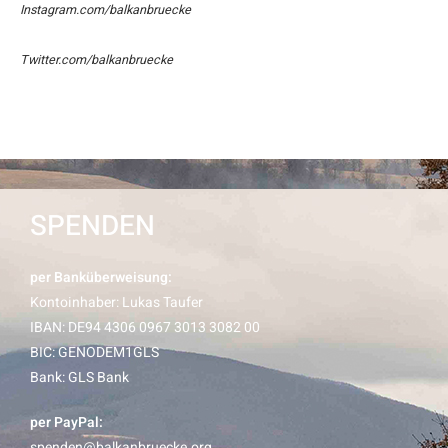
Instagram.com/balkanbruecke
Twitter.com/balkanbruecke
SPENDEN
per Banküberweisung:
Kontoinhaber: Lukas Taufer
IBAN: DE94 4306 0967 3013 3082 00
BIC: GENODEM1GLS
Bank: GLS Bank
per PayPal:
spenden@balkanbruecke.org