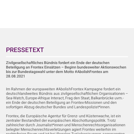
PRESSETEXT
Zivilgesellschaftliches Bündnis fordert ein Ende der deutschen
Beteiligung an Frontex Einsätzen – Beginn bundesweiter Aktionswochen
bis zur Bundestagswahl unter dem Motto #AbolishFrontex am
28.08.2021
Im Rahmen der europaweiten
#
Abolish
F
rontex Kampagne fordert ein
deutschlandweites Bündnis aus zivilgesellschaftlichen Organisationen –
Sea-Watch, Europe-Afrique Interact, Frag den Staat, Balkanbrücke uvm.-
ein Ende der deutschen Beteiligung an Frontex-Missionen und den
sofortigen
Abzug deutscher Bundes und Landespolizis
t*
innen.
Frontex, die Europäische Agentur für Grenz- und Küstenwache, ist ein
zentraler Bestandteil der europäischen Abschottungspolitik. Trotz
zahlreicher durch Journalist*innen und Menschenrechtsorganisationen
belegter Menschenrechtsverletzungen agiert Frontex weiterhin im