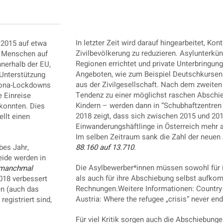
In letzter Zeit wird darauf hingearbeitet, K
r 2015 auf etwa
Zivilbevölkerung zu reduzieren. Asylunterkü
e Menschen auf
Regionen errichtet und private Unterbringung
nnerhalb der EU,
Angeboten, wie zum Beispiel Deutschkursen
 Unterstützung
aus der Zivilgesellschaft. Nach dem zweiten
rona-Lockdowns
Tendenz zu einer möglichst raschen Abschi
 Einreise
Kindern – werden dann in “Schubhaftzentren 
 konnten. Dies
2018 zeigt, dass sich zwischen 2015 und 2018
llt einen
Einwanderungshäftlinge in Österreich mehr al
Im selben Zeitraum sank die Zahl der neue
bes Jahr,
88.160 auf 13.710
.
eide werden in
Die Asylbewerber*innen müssen sowohl für i
t manchmal
als auch für ihre Abschiebung selbst aufko
2018 verbessert
Rechnungen.Weitere Informationen: Country 
en (auch das
Austria: Where the refugee „crisis“ never en
egistriert sind,
Für viel Kritik sorgen auch die Abschiebung