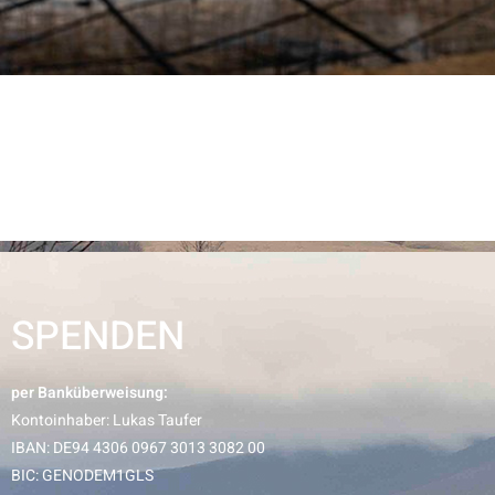
SPENDEN
per Banküberweisung:
Kontoinhaber: Lukas Taufer
IBAN: DE94 4306 0967 3013 3082 00
BIC: GENODEM1GLS