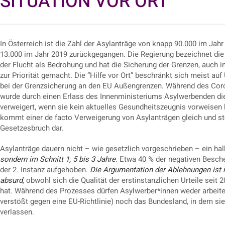
SITUATION VOR ORT
In Österreich ist die Zahl der Asylanträge von knapp 90.000 im Jah
13.000 im Jahr 2019 zurückgegangen. Die Regierung bezeichnet di
der Flucht als Bedrohung und hat die Sicherung der Grenzen, auch i
zur Priorität gemacht. Die “Hilfe vor Ort” beschränkt sich meist auf
bei der Grenzsicherung an den EU Außengrenzen. Während des Co
wurde durch einen Erlass des Innenministeriums Asylwerbenden die
verweigert, wenn sie kein aktuelles Gesundheitszeugnis vorweisen
kommt einer de facto Verweigerung von Asylanträgen gleich und ste
Gesetzesbruch dar.
Asylanträge dauern nicht – wie gesetzlich vorgeschrieben – ein hal
sondern im Schnitt 1, 5 bis 3 Jahre
. Etwa 40 % der negativen Besch
der 2. Instanz aufgehoben.
Die Argumentation der Ablehnungen is
absurd
, obwohl sich die Qualität der erstinstanzlichen Urteile seit 
hat. Während des Prozesses dürfen Asylwerber*innen weder arbeit
verstößt gegen eine EU-Richtlinie) noch das Bundesland, in dem sie r
verlassen.