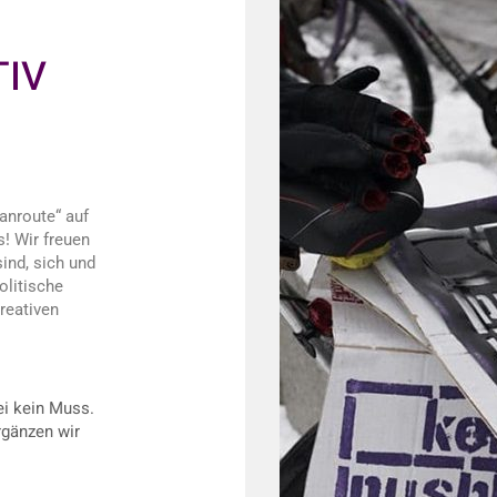
TIV
anroute“ auf
s! Wir freuen
ind, sich und
olitische
reativen
ei kein Muss.
rgänzen wir