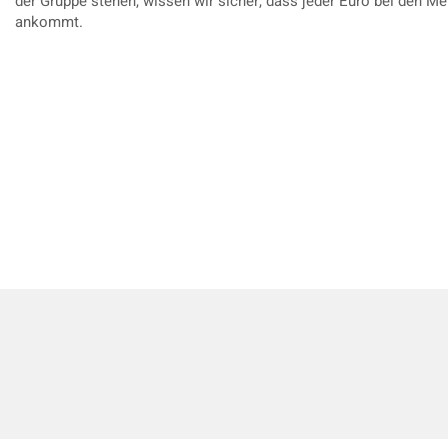
der Gruppe stehen, wissen wir sicher, dass jeder Euro bei den M
ankommt.