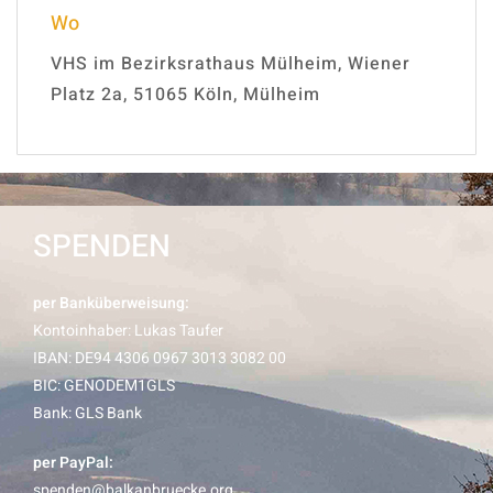
Wo
VHS im Bezirksrathaus Mülheim, Wiener
Platz 2a, 51065 Köln, Mülheim
SPENDEN
per Banküberweisung:
Kontoinhaber: Lukas Taufer
IBAN: DE94 4306 0967 3013 3082 00
BIC: GENODEM1GLS
Bank: GLS Bank
per PayPal:
spenden@balkanbruecke.org