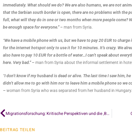
immediately. What should we do? We are also humans, we are not animal
that the Serbian south border is open, there are no problems with the po
full, what will they do in one or two months when more people come? Ne
be enough space for everyone.” –
man from Syria.
“
We have a mobile phone with us, but we have to pay 20 EUR to charge i
for the internet hotspot only to use it for 10 minutes. It’s crazy. We a
also have to pay 10 EUR for a bottle of water…I can’t speak about everyth
here. Very bad.”
–
man from Syria about the informal settlement in hote
“
I don’t know if my husband is dead or alive. The last time I saw him, 
didn’t allow me to go with him nor to leave him a mobile phone so we co
–
woman from Syria who was separated from her husband in Hungary
Migrationsforschung: Kritische Perspektiven und die ‚Balkanroute‘
BEITRAG TEILEN