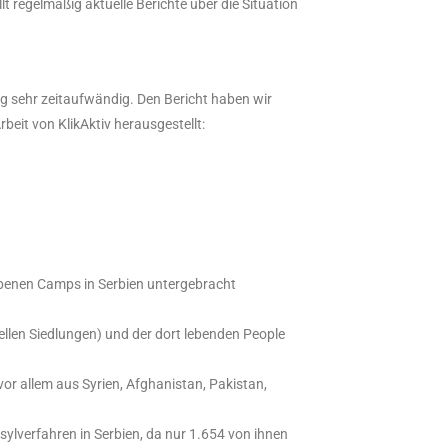
lt regelmäßig aktuelle Berichte über die Situation
lung sehr zeitaufwändig. Den Bericht haben wir
beit von KlikAktiv herausgestellt:
iebenen Camps in Serbien untergebracht
ellen Siedlungen) und der dort lebenden People
vor allem aus Syrien, Afghanistan, Pakistan,
ylverfahren in Serbien, da nur 1.654 von ihnen