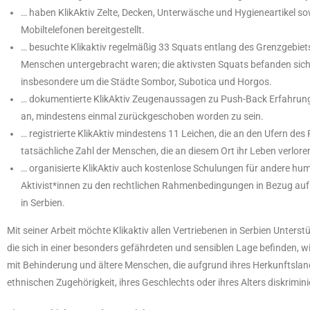
… haben KlikAktiv Zelte, Decken, Unterwäsche und Hygieneartikel so
Mobiltelefonen bereitgestellt.
… besuchte Klikaktiv regelmäßig 33 Squats entlang des Grenzgebiets
Menschen untergebracht waren; die aktivsten Squats befanden sich
insbesondere um die Städte Sombor, Subotica und Horgos.
… dokumentierte KlikAktiv Zeugenaussagen zu Push-Back Erfahrun
an, mindestens einmal zurückgeschoben worden zu sein.
… registrierte KlikAktiv mindestens 11 Leichen, die an den Ufern de
tatsächliche Zahl der Menschen, die an diesem Ort ihr Leben verloren
… organisierte KlikAktiv auch kostenlose Schulungen für andere huma
Aktivist*innen zu den rechtlichen Rahmenbedingungen in Bezug auf 
in Serbien.
Mit seiner Arbeit möchte Klikaktiv allen Vertriebenen in Serbien Unterstü
die sich in einer besonders gefährdeten und sensiblen Lage befinden, 
mit Behinderung und ältere Menschen, die aufgrund ihres Herkunftslandes
ethnischen Zugehörigkeit, ihres Geschlechts oder ihres Alters diskrimin