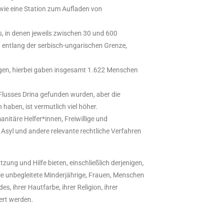
wie eine Station zum Aufladen von
, in denen jeweils zwischen 30 und 600
 entlang der serbisch-ungarischen Grenze,
gen, hierbei gaben insgesamt 1.622 Menschen
s Flusses Drina gefunden wurden, aber die
 haben, ist vermutlich viel höher.
nitäre Helfer*innen, Freiwillige und
Asyl und andere relevante rechtliche Verfahren
tzung und Hilfe bieten, einschließlich derjenigen,
wie unbegleitete Minderjährige, Frauen, Menschen
, ihrer Hautfarbe, ihrer Religion, ihrer
iert werden.