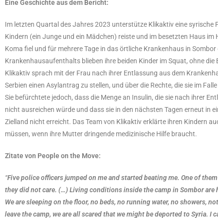
Eine Geschichte aus dem Bericht:
Im letzten Quartal des Jahres 2023 unterstütze Klikaktiv eine syrische Fr
Kindern (ein Junge und ein Mädchen) reiste und im besetzten Haus im Hot
Koma fiel und für mehrere Tage in das örtliche Krankenhaus in Sombor 
Krankenhausaufenthalts blieben ihre beiden Kinder im Squat, ohne die
Klikaktiv sprach mit der Frau nach ihrer Entlassung aus dem Krankenhaus
Serbien einen Asylantrag zu stellen, und über die Rechte, die sie im Fa
Sie befürchtete jedoch, dass die Menge an Insulin, die sie nach ihrer 
nicht ausreichen würde und dass sie in den nächsten Tagen erneut in e
Zielland nicht erreicht. Das Team von Klikaktiv erklärte ihren Kindern 
müssen, wenn ihre Mutter dringende medizinische Hilfe braucht.
Zitate von People on the Move:
“
Five police officers jumped on me and started beating me. One of them
they did not care. (…) Living conditions inside the camp in Sombor are h
We are sleeping on the floor, no beds, no running water, no showers, not
leave the camp, we are all scared that we might be deported to Syria. I ca