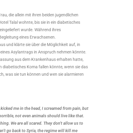
au, die allein mit ihren beiden jugendlichen
el Talal wohnte, bis sie in ein diabetisches
eingeliefert wurde. Während ihres
 Begleitung eines Erwachsenen.
 und klärte sie über die Möglichkeit auf, in
lle eines Asylantrags in Anspruch nehmen könnte.
Entlassung aus dem Krankenhaus erhalten hatte,
in diabetisches Koma fallen könnte, wenn sie das
auch, was sie tun können und wen sie alarmieren
 kicked me in the head, I screamed from pain, but
orrible, not even animals should live like that.
hing. We are all scared. They don’t allow us to
n’t go back to Syria, the regime will kill me