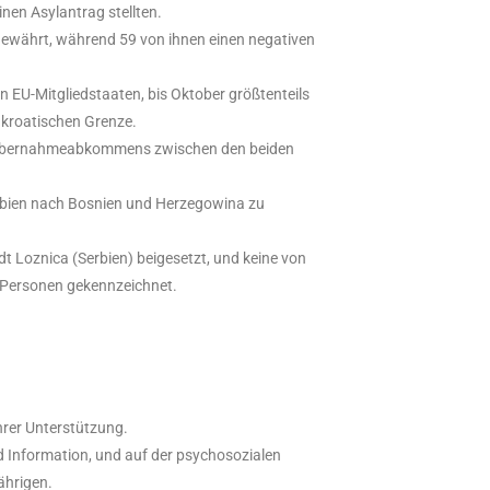
inen Asylantrag stellten.
ewährt, während 59 von ihnen einen negativen
 EU-Mitgliedstaaten, bis Oktober größtenteils
 kroatischen Grenze.
ckübernahmeabkommens zwischen den beiden
Serbien nach Bosnien und Herzegowina zu
t Loznica (Serbien) beigesetzt, und keine von
N“-Personen gekennzeichnet.
hrer Unterstützung.
nd Information, und auf der psychosozialen
ährigen.