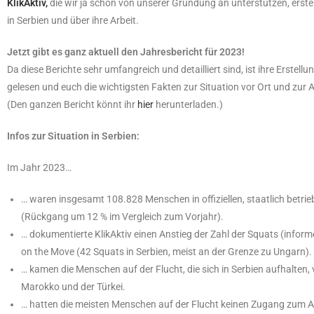
KlikAktiv,
die wir ja schon von unserer Gründung an unterstützen, erstel
in Serbien und über ihre Arbeit.
Jetzt gibt es ganz aktuell den Jahresbericht für 2023!
Da diese Berichte sehr umfangreich und detailliert sind, ist ihre Erstel
gelesen und euch die wichtigsten Fakten zur Situation vor Ort und zur Ar
(Den ganzen Bericht könnt ihr
hier
herunterladen.)
Infos zur Situation in Serbien:
Im Jahr 2023…
… waren insgesamt 108.828 Menschen in offiziellen, staatlich betr
(Rückgang um 12 % im Vergleich zum Vorjahr).
… dokumentierte KlikAktiv einen Anstieg der Zahl der Squats (inform
on the Move (42 Squats in Serbien, meist an der Grenze zu Ungarn).
… kamen die Menschen auf der Flucht, die sich in Serbien aufhalten, 
Marokko und der Türkei.
… hatten die meisten Menschen auf der Flucht keinen Zugang zum As