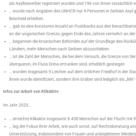
als Asylbewerber registriert wurden und 196 von ihnen tatsächlich e
… wurde nach Angaben des UNHCR nur 9 Personen in Serbien Asyl g
Bescheid erhielten.
… gab es eine konstante Anzahl an Pushbacks aus den benachbarten
an der ungarischen Grenze, gegen Ende des Jahres vermehrt an der
… begannen die kroatischen Behörden auf der Grundlage des Rü
Ländern, mehr Menschen nach Serbien abzuschieben.
… ist die Zahl der Menschen, die bei dem Versuch, die Grenze von 
überqueren, im Fluss Drina ertrunken sind, erheblich gestiegen
… wurden insgesamt 9 Leichen auf dem örtlichen Friedhof in der Stad
ihnen wurde identifiziert, sondern ihre Gräber sind lediglich als „N
Infos zur Arbeit von KlikAktiv:
Im Jahr 2023…
… erreichte Klikaktiv insgesamt 8.438 Menschen auf der Flucht mit i
… lag der Fokus ihrer Arbeit, wie auch sonst, auf Rechtsberatung u
Unterstützung, insbesondere von Frauen und unbegleiteten Minderj