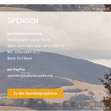
SPENDEN
per Banküberweisung:
Kontoinhaber: Lukas Taufer
IBAN: DE94 4306 0967 3013 3082 00
BIC: GENODEM1GLS
Bank: GLS Bank
per PayPal:
spenden@balkanbruecke.org
Zu den Spendenprojekten