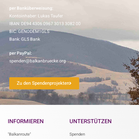
per Banküberweisung:
Kontoinhaber: Lukas Taufer
IBAN: DE94 4306 0967 3013 3082 00
BIC: GENODEM1GLS
Bank: GLS Bank
per PayPal:
spenden@balkanbruecke.org
Zu den Spendenprojekten
INFORMIEREN
UNTERSTÜTZEN
"Balkanroute"
Spenden